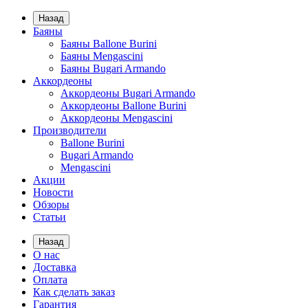
Назад
Баяны
Баяны Ballone Burini
Баяны Mengascini
Баяны Bugari Armando
Аккордеоны
Аккордеоны Bugari Armando
Аккордеоны Ballone Burini
Аккордеоны Mengascini
Производители
Ballone Burini
Bugari Armando
Mengascini
Акции
Новости
Обзоры
Статьи
Назад
О нас
Доставка
Оплата
Как сделать заказ
Гарантия