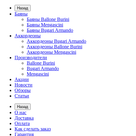
Назад
Баяны
Баяны Ballone Burini
Баяны Mengascini
Баяны Bugari Armando
Аккордеоны
Аккордеоны Bugari Armando
Аккордеоны Ballone Burini
Аккордеоны Mengascini
Производители
Ballone Burini
Bugari Armando
Mengascini
Акции
Новости
Обзоры
Статьи
Назад
О нас
Доставка
Оплата
Как сделать заказ
Гарантия