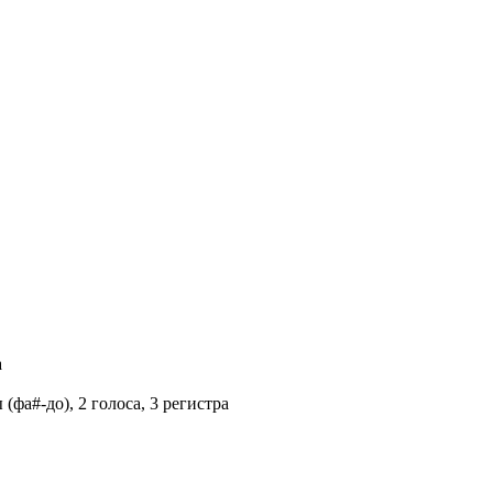
а
(фа#-до), 2 голоса, 3 регистра