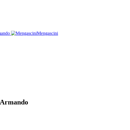
mando
Mengascini
 Armando